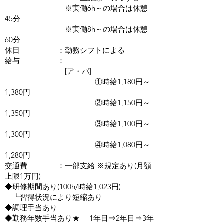
※実働6h～の場合は休憩
45分
※実働8h～の場合は休憩
60分
休日 ：勤務シフトによる
給与 ：
[ア・パ]
①時給1,180円～
1,380円
②時給1,150円～
1,350円
③時給1,100円～
1,300円
④時給1,080円～
1,280円
交通費 ：一部支給 ※規定あり(月額
上限1万円)
◆研修期間あり(100h/時給1,023円)
┗習得状況により短縮あり
◆調理手当あり
◆勤務年数手当あり★ 1年目⇒2年目⇒3年