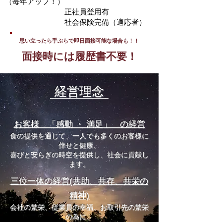
（毎年アップ！）
正社員登用有
社会保険完備（適応者）
思い立ったら手ぶらで即日面接可能な場合も！！
面接時には履歴書不要！
経営理念
お客様 「感動 ・ 満足」 の経営
食の提供を通じて、一人でも多くのお客様に
倖せと健康、
喜びと安らぎの時空を提供し、社会に貢献し
ます。
三位一体の経営(共助、共存、共栄の
精神)
会社の繁栄、従業員の幸福、お取引先の繁栄
の為に、