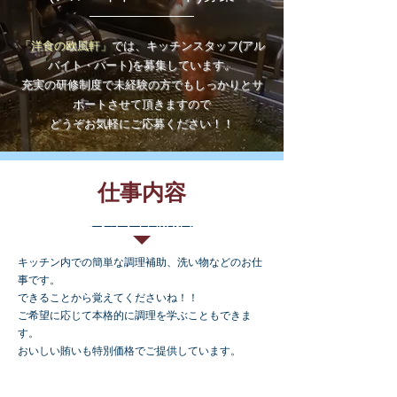
「洋食の欧風軒」
では、キッチンスタッフ(アル
バイト・パート)を
募集しています。
充実の研修制度で未経験の方でもしっかりとサ
ポートさせて頂きますので
どうぞお気軽にご応募ください！！
仕事内容
キッチンスタッフ
（アルバイト・パート）
キッチン内での簡単な調理補助、洗い物などのお仕
事です。
できることから覚えてくださいね！！
ご希望に応じて本格的に調理を学ぶこともできま
す。
​おいしい賄いも特別価格でご提供しています。