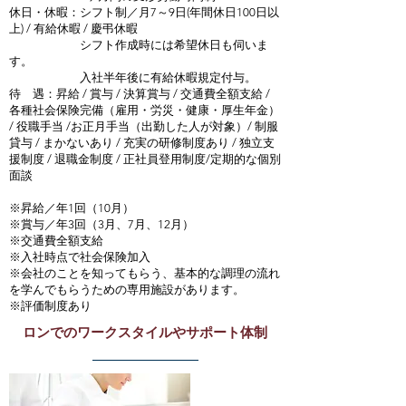
休日・休暇：シフト制／月7～9日(年間休日100日以
上) / 有給休暇 / 慶弔休暇
シフト作成時には希望休日も伺いま
す。
入社半年後に有給休暇規定付与。
待 遇：昇給 / 賞与 / 決算賞与 / 交通費全額支給 /
各種社会保険完備（雇用・労災・健康・厚生年金）
/ 役職手当 /お正月手当（出勤した人が対象）/ 制服
貸与 / まかないあり / 充実の研修制度あり / 独立支
援制度 / 退職金制度 / 正社員登用制度/定期的な個別
面談
※昇給／年1回（10月）
※賞与／年3回（3月、7月、12月）
※交通費全額支給
※入社時点で社会保険加入
※会社のことを知ってもらう、基本的な調理の流れ
を学んでもらうための専用施設があります。
※評価制度あり
ロンでのワークスタイルやサポート体制