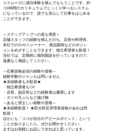
りスムーズに成功体験を積んでもらうことです。約
100時間のカリキュラムでじっくり学べるシステム
になっているので、誰でも安心して仕事をはじめる
ことができます。
＜ステップアップへの道も用意＞
店舗スタッフの経験を積んだのち、店長や料理長、
本社でのSVやトレーナー、商品開発などのポジシ
ョンをめざすこともできます。独立希望者も歓迎！
当社では、定期的に個別面談を行っていますので、
遠慮なく相談してください。
～応募資格必須の経験や資格～
経験年数やジャンルは問いません
★未経験者も大歓迎★
・独立希望者もOK
・店長、副店長などの経験者は優遇します
・カツや天ぷらなど揚げ物
～あると望ましい経験や資格～
★未経験歓迎！ ★防火防災管理者資格があれば尚
歓迎！
ほかにも「ココが自分のアピールポイント」という
ことがありましたら、ぜひお聞かせください。
まずはお気軽にお話しできればと思っています。