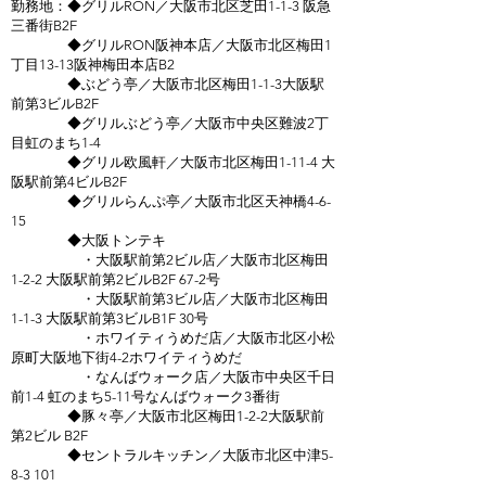
勤務地：◆グリルRON／大阪市北区芝田1-1-3 阪急
三番街B2F
◆グリルRON阪神本店／大阪市北区梅田1
丁目13-13阪神梅田本店B2
◆ぶどう亭／大阪市北区梅田1-1-3大阪駅
前第3ビルB2F
◆グリルぶどう亭／大阪市中央区難波2丁
目虹のまち1-4
◆グリル欧風軒／大阪市北区梅田1-11-4 大
阪駅前第4ビルB2F
◆グリルらんぷ亭／大阪市北区天神橋4-6-
15
◆大阪トンテキ
・大阪駅前第2ビル店／大阪市北区梅田
1-2-2 大阪駅前第2ビルB2F 67-2号
・大阪駅前第3ビル店／大阪市北区梅田
1-1-3 大阪駅前第3ビルB1F 30号
・ホワイティうめだ店／大阪市北区小松
原町大阪地下街4-2ホワイティうめだ
・なんばウォーク店／大阪市中央区千日
前1-4 虹のまち5-11号なんばウォーク3番街
◆豚々亭／大阪市北区梅田1-2-2大阪駅前
第2ビル B2F
◆セントラルキッチン／大阪市北区中津5-
8-3 101