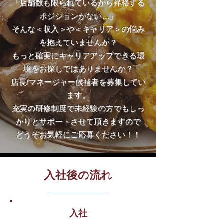
「店舗数も限られているから昇格する
ポジションがない…」
そんな＜収入＞や＜キャリア＞の悩み
を抱えていませんか？
もっと確実にキャリアアップできる環
境をお探しではありませんか？
店長/マネージャー候補者を募集してい
ます。
充実の研修制度で未経験の方でもしっ
かりとサポートさせて頂きますので
どうぞお気軽にご応募ください！！
入社後の流れ
入社