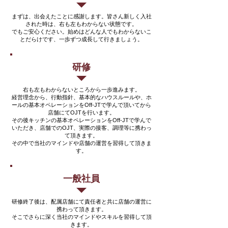
まずは、出会えたことに感謝します。皆さん新しく入社
された時は、右も左もわからない状態です。
でもご安心ください。始めはどんな人でもわからないこ
とだらけです、一歩ずつ成長して行きましょう。
研修
右も左もわからないところから一歩進みます。
経営理念から、行動指針、基本的なハウスルールや、ホ
ールの基本オペレーションをOff-JTで学んで頂いてから
店舗にてOJTを行います。
その後キッチンの基本オペレーションをOff-JTで学んで
いただき、店舗でのOJT、実際の接客、調理等に携わっ
て頂きます。
その中で当社のマインドや店舗の運営を習得して頂きま
す。
一般社員
研修終了後は、配属店舗にて責任者と共に店舗の運営に
携わって頂きます。
そこでさらに深く当社のマインドやスキルを習得して頂
きます。