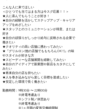
こんな人に来てほしい
＜ひとつでも当てはまる方は今スグ応募！！＞
★人に喜んでもらうことが好き！
★自分の経験を活かしてステップアップ・キャリア
アップをめざしたい
★スタッフとのコミュニケーションが得意、または
好き
★自分の頑張りがしっかり給与に反映される企業で
働きたい
★クオリティの高い店舗に携わってみたい
★『グリルロン(他の店舗でももちろんOK!!)』の味
やスタイルが好きな方
★スピーディーな店舗展開を経験してみたい
★自分のアイディアで新業態や新店をカタチにして
みたい
★将来自分の店を持ちたい
★人を巻き込みながら楽しく目標を達成したい
★安定した環境で長く働きたい
勤務時間：9時30分 〜 22時00分
※終電考慮あり
※シフト制／休憩あり
※終電考慮あり
※1ヶ月間の変形労働時間制