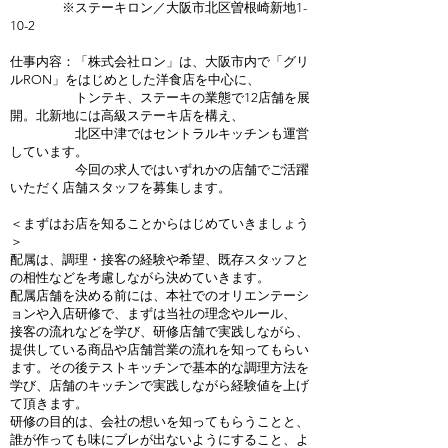
※ステーキロン／大阪市北区曽根崎新地1-
10-2
仕事内容：「株式会社ロン」は、大阪市内で「グリ
ルRON」をはじめとした洋食店を中心に、
トンテキ、ステーキの業態で12店舗を展
開。北新地には高級ステーキ店を構え、
北区中津ではセントラルキッチンも運営
しています。
今回の求人ではいずれかの店舗でご活躍
いただく店舗スタッフを募集します。
＜まずはお店を知ることからはじめていきましょう
＞
配属は、調理・接客の経験や希望、既存スタッフと
の相性などを考慮しながら決めていきます。
配属店舗を決める前には、本社でのオリエンテーシ
ョンや入店研修で、まずは当社の理念やルール、
接客の流れなどを学び、研修店舗で実践しながら、
提供している商品や店舗営業の流れを知ってもらい
ます。その後テストキッチンで基本的な調理方法を
学び、店舗のキッチンで実践しながら経験値を上げ
て頂きます。
研修の目的は、会社の想いを知ってもらうことと、
誰が作っても味にブレが出ないようにすること、よ