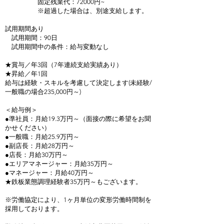
固定残業代：72000円~
※超過した場合は、別途支給します。
試用期間あり
試用期間：90日
試用期間中の条件：給与変動なし
★賞与／年3回（7年連続支給実績あり）
★昇給／年1回
給与は経験・スキルを考慮して決定します(未経験/
一般職の場合235,000円～)
＜給与例＞
●準社員：月給19.3万円～（面接の際に希望をお聞
かせください）
●一般職：月給25.9万円～
●副店長：月給28万円～
●店長：月給30万円～
●エリアマネージャー：月給35万円～
●マネージャー：月給40万円～
★鉄板業態調理経験者35万円～もございます。
※労働協定により、1ヶ月単位の変形労働時間制を
採用しております。