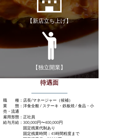
【新店立ち上げ】
【独立開業】
待遇面
職 種：店長/マネージャー（候補）
業 態：洋食全般 / ステーキ・鉄板焼 / 食品・小
売・流通
雇用形態：正社員
給与月給：300,000円〜400,000円
固定残業代制あり
固定残業時間：45時間程度まで