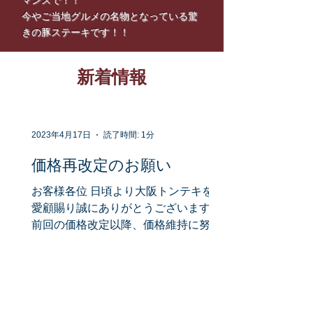
マンスで！！
今やご当地グルメの名物となっている
驚
きの豚ステーキです！！
新着情報
2023年4月17日
読了時間: 1分
価格再改定のお願い
お客様各位 日頃より大阪トンテキをご
愛顧賜り誠にありがとうございます。
前回の価格改定以降、価格維持に努め
てまいりましたが 再び豚肉を中心とし
た各仕入れ食材の更なる値上げ、また
人件費、 水道光熱費等の上昇により、
現行の商品価格でのご提供が困難と判
断致しました。...