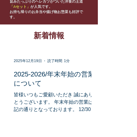
旨みたっぷりのヘレカツがついた
洋食の王道
「Aセット」
が人気です。
​お持ち帰りのお弁当や揚げ物お惣菜も好評で
す。
新着情報
2025年12月19日
読了時間: 1分
2025-2026/年末年始の営業
について
皆様いつもご愛顧いただき 誠にありが
とうございます。 年末年始の営業は下
記の通りとなっております。 12/30ま
で通常営業 12/31：16時L.O 1/1：年始
休業 1/2～通常営業 本年も最後の最後
まで!(^^)! 来年も年明け早々から(^^♪