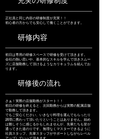
充実の研修制度
正社員と同じ内容の研修制度が充実！！
初心者の方からでも安心して働くことができます。
研修内容
初日は専用の研修スペースで研修を受けて​頂きます。
会社の熱い思いや、基本的なスキルを学んで頂きスムー
ズに店舗勤務して頂けるようなカリキュラムを組んでお
ります。
研修後の流れ
さぁ！実際の店舗勤務がスタート！！
初日の研修を終えると、次回勤務からは実際の配属店舗
で勤務して頂きます。
でもご安心ください、いきなり料理を運んでもらったり
調理に携わって頂いたりということはありません。始め
は難しそうに感じるかもしれませんが、先輩たちも皆が
通ってきた道のりです。無理なくマスターできるように
社員スタッフ、先輩スタッフがサポートしながらレベル
アップしていって頂きます。