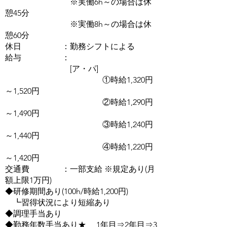
※実働6h～の場合は休
憩45分
※実働8h～の場合は休
憩60分
休日 ：勤務シフトによる
給与 ：
[ア・パ]
①時給1,320円
～1,520円
②時給1,290円
～1,490円
③時給1,240円
～1,440円
④時給1,220円
～1,420円
交通費 ：一部支給 ※規定あり(月
額上限1万円)
◆研修期間あり(100h/時給1,200円)
┗習得状況により短縮あり
◆調理手当あり
◆勤務年数手当あり★ 1年目⇒2年目⇒3