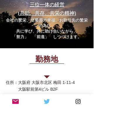
三位一体の経営
(共助、共存、共栄の精神)
会社の繁栄、従業員の幸福、お取引先の繁栄
の為に、
共に学び、共に助け合いながら、
「努力」 「前進」 しつづけます。
勤務地
グリル欧風軒
住所：
大阪府 大阪市北区 梅田 1-11-4
大阪駅前第4ビル B2F
TEL：
06-6344-3270
営業時間：11:00〜22:00（21:00LO）
日祝は21:00（20:00LO）