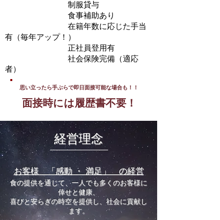
制服貸与
食事補助あり
在籍年数に応じた手当
有（毎年アップ！）
正社員登用有
社会保険完備（適応
者）
思い立ったら手ぶらで即日面接可能な場合も！！
面接時には履歴書不要！
経営理念
お客様 「感動 ・ 満足」 の経営
食の提供を通じて、一人でも多くのお客様に
倖せと健康、
喜びと安らぎの時空を提供し、社会に貢献し
ます。