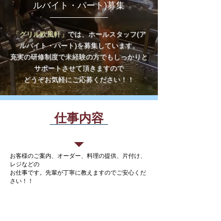
ルバイト・パート)募集
「グリル欧風軒」
では、ホールスタッフ(ア
ルバイト・パート)を
募集しています。
充実の研修制度で未経験の方でもしっかりと
サポートさせて頂きますので
どうぞお気軽にご応募ください！！
仕事内容
ホールスタッフ
（アルバイト・パート）
お客様のご案内、オーダー、料理の提供、片付け、
レジなどの
お仕事です。先輩が丁寧に教えますのでご安心くだ
さい！！