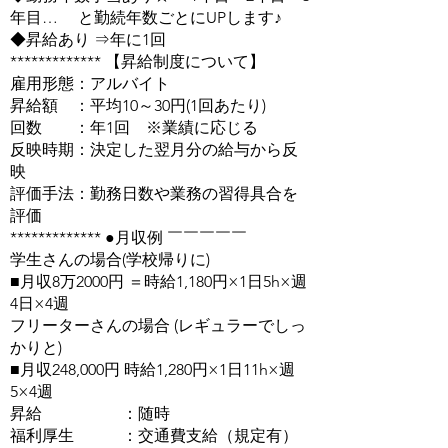
年目… と勤続年数ごとにUPします♪
◆昇給あり ⇒年に1回
************* 【昇給制度について】
雇用形態：アルバイト
昇給額 ：平均10～30円(1回あたり)
回数 ：年1回 ※業績に応じる
反映時期：決定した翌月分の給与から反
映
評価手法：勤務日数や業務の習得具合を
評価
************* ●月収例 ￣￣￣￣￣
学生さんの場合(学校帰りに)
■月収8万2000円 ＝時給1,180円×1日5h×週
4日×4週
フリーターさんの場合 (レギュラーでしっ
かりと)
​■月収248,000円 時給1,280円×1日11h×週
5×4週
昇給 ：随時
​福利厚生 ：交通費支給（規定有）