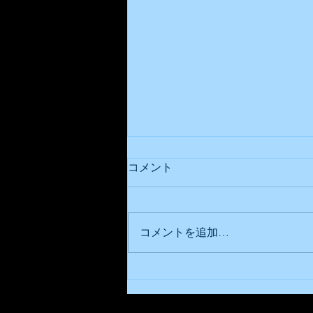
🍚🍚🍚おかわり再開🍚🍚🍚
コメント
新米🌾が採れるまでの在庫量を
確保することができましたので
本日6/25より 従来通りライスの
コメントを追加…
おかわりを再開いたします ＃ぶ
どう亭＃グリル欧風軒＃グリルら
んぷ亭＃グリルぶどう亭