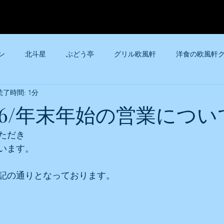
ン
北斗星
ぶどう亭
グリル欧風軒
洋食の欧風軒
読了時間: 1分
大阪トンテキ大阪駅前第2ビル店
大阪トンテキ大阪駅前第3ビ
2026/年末年始の営業につい
大阪トンテキ天神橋筋店
大阪トンテキなんばウォーク店
ただき
います。
フテキ
グリルロン阪神店
グリルぶどう亭
記の通りとなっております。