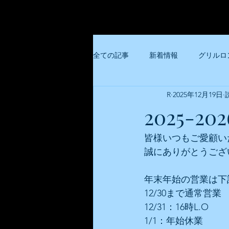
全ての記事
新着情報
グリルロ
R
2025年12月19日
らんぷ亭
大阪トンテキ共通
2025-
大阪トンテキホワイティ梅田店
皆様いつもご愛顧い
誠にありがとうござ
豚々亭
麺屋楼蘭
大阪ビ
年末年始の営業は下
12/30まで通常営業
12/31：16時L.O
1/1：年始休業