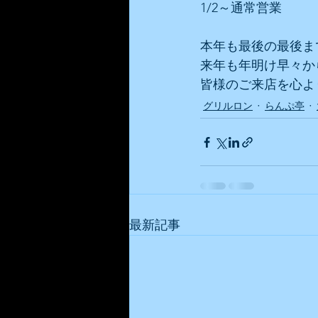
1/2～通常営業
本年も最後の最後まで!
来年も年明け早々から
皆様のご来店を心よ
グリルロン
らんぷ亭
最新記事