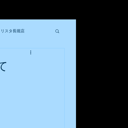
クリスタ長堀店
ル店
て
大阪トンテキ西中島店