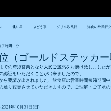
ン
北斗星
ぶどう亭
グリル欧風軒
洋食の欧風軒
読了時間: 1分
大阪トンテキ大阪駅前第2ビル店
大阪トンテキ大阪駅前第3ビ
位（ゴールドステッカー
大阪トンテキ天神橋筋店
大阪トンテキなんばウォーク店
時までの時短営業となり大変ご迷惑をお掛け致しましたが
の認証をいただくことが出来ましたので、
阪府から要請が出されました、飲食店の営業時間短縮期間
フテキ
グリルロン阪神店
グリルぶどう亭
の通り変更させていただきますので、ご理解・ご了承の
～
2021年10月31日(日)