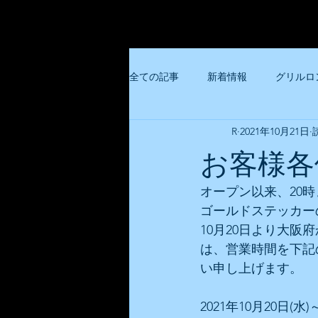
全ての記事
新着情報
グリルロ
R
2021年10月21日
らんぷ亭
大阪トンテキ共通
お客様各
大阪トンテキホワイティ梅田店
オープン以来、20
ゴールドステッカー
10月20日より大
豚々亭
麺屋楼蘭
大阪ビ
は、営業時間を下記
い申し上げます。
2021年10月20日(水)