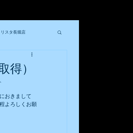
クリスタ長堀店
ル店
取得）
大阪トンテキ西中島店
、
中におきまして
程よろしくお願